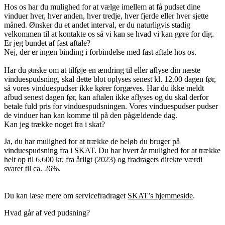
Hos os har du mulighed for at vælge imellem at få pudset dine
vinduer hver, hver anden, hver tredje, hver fjerde eller hver sjette
måned. Ønsker du et andet interval, er du naturligvis stadig
velkommen til at kontakte os så vi kan se hvad vi kan gøre for dig.
Er jeg bundet af fast aftale?
Nej, der er ingen binding i forbindelse med fast aftale hos os.
Har du ønske om at tilføje en ændring til eller aflyse din næste
vinduespudsning, skal dette blot oplyses senest kl. 12.00 dagen før,
så vores vinduespudser ikke kører forgæves. Har du ikke meldt
afbud senest dagen før, kan aftalen ikke aflyses og du skal derfor
betale fuld pris for vinduespudsningen. Vores vinduespudser pudser
de vinduer han kan komme til på den pågældende dag.
Kan jeg trække noget fra i skat?
Ja, du har mulighed for at trække de beløb du bruger på
vinduespudsning fra i SKAT. Du har hvert år mulighed for at trække
helt op til 6.600 kr. fra årligt (2023) og fradragets direkte værdi
svarer til ca. 26%.
Du kan læse mere om servicefradraget
SKAT’s hjemmeside
.
Hvad går af ved pudsning?