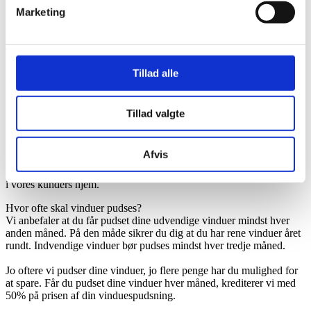
Marketing
Vi sender altid en sms tre dage før vi kommer og pudser dine
vinduer, så du altid er forberedt og har mulighed for at lukke os ind i
en lukket baghave, op på en altan eller give adgang til andre
vinduer, der ikke normalt er fri adgang til.
Tillad alle
Vi tilbyder desuden nøgleordning eller aftale om hvor vi kan finde
nøglen så vi kan komme og pudse dine vinduer både udvendig og
indvendig selvom du ikke er hjemme.
Tillad valgte
Skal vindueskarmene tømmes?
Ja, skal vi pudse dine vinduer indvendig, er det vigtigt at du altid
Afvis
tømmer dine vindueskarme inden vi kommer for at pudse dem. Af
forsikringsmæssige årsager flytter vores vinduespudsere ikke på ting
i vores kunders hjem.
Hvor ofte skal vinduer pudses?
Vi anbefaler at du får pudset dine udvendige vinduer mindst hver
anden måned. På den måde sikrer du dig at du har rene vinduer året
rundt. Indvendige vinduer bør pudses mindst hver tredje måned.
Jo oftere vi pudser dine vinduer, jo flere penge har du mulighed for
at spare. Får du pudset dine vinduer hver måned, krediterer vi med
50% på prisen af din vinduespudsning.