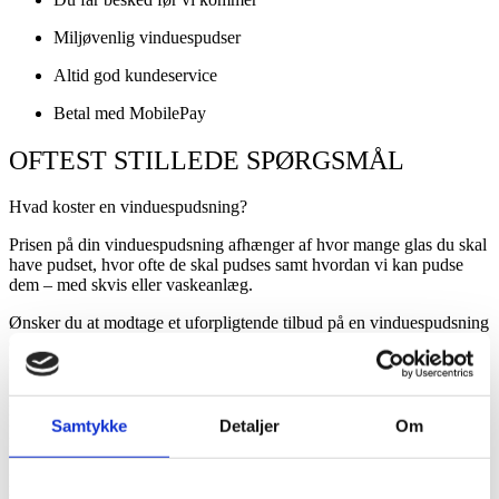
Miljøvenlig vinduespudser
Altid god kundeservice
Betal med MobilePay
OFTEST STILLEDE SPØRGSMÅL
Hvad koster en vinduespudsning?
Prisen på din vinduespudsning afhænger af hvor mange glas du skal
have pudset, hvor ofte de skal pudses samt hvordan vi kan pudse
dem – med skvis eller vaskeanlæg.
Ønsker du at modtage et uforpligtende tilbud på en vinduespudsning
er du velkommen til at kontakte os via vores kontaktformular på
forsiden eller på mailen: kontakt@vinduespudser-jyllinge.dk.
Hvordan betaler jeg?
Hver gang vi har pudset dine vinduer modtager du en faktura på
Samtykke
Detaljer
Om
mail.
Du har mulighed for at betale via faktura eller MobilePay. Link til