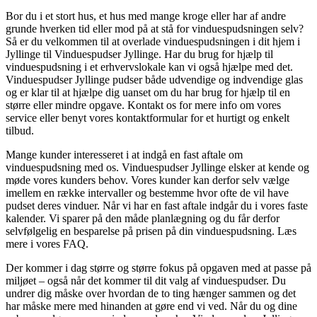
Bor du i et stort hus, et hus med mange kroge eller har af andre
grunde hverken tid eller mod på at stå for vinduespudsningen selv?
Så er du velkommen til at overlade vinduespudsningen i dit hjem i
Jyllinge til Vinduespudser Jyllinge. Har du brug for hjælp til
vinduespudsning i et erhvervslokale kan vi også hjælpe med det.
Vinduespudser Jyllinge pudser både udvendige og indvendige glas
og er klar til at hjælpe dig uanset om du har brug for hjælp til en
større eller mindre opgave. Kontakt os for mere info om vores
service eller benyt vores kontaktformular for et hurtigt og enkelt
tilbud.
Mange kunder interesseret i at indgå en fast aftale om
vinduespudsning med os. Vinduespudser Jyllinge elsker at kende og
møde vores kunders behov. Vores kunder kan derfor selv vælge
imellem en række intervaller og bestemme hvor ofte de vil have
pudset deres vinduer. Når vi har en fast aftale indgår du i vores faste
kalender. Vi sparer på den måde planlægning og du får derfor
selvfølgelig en besparelse på prisen på din vinduespudsning. Læs
mere i vores FAQ.
Der kommer i dag større og større fokus på opgaven med at passe på
miljøet – også når det kommer til dit valg af vinduespudser. Du
undrer dig måske over hvordan de to ting hænger sammen og det
har måske mere med hinanden at gøre end vi ved. Når du og dine