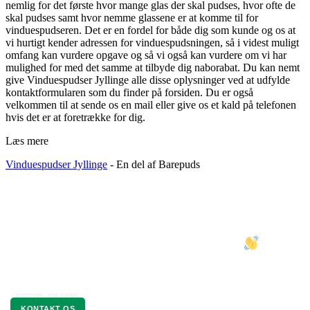
nemlig for det første hvor mange glas der skal pudses, hvor ofte de
skal pudses samt hvor nemme glassene er at komme til for
vinduespudseren. Det er en fordel for både dig som kunde og os at
vi hurtigt kender adressen for vinduespudsningen, så i videst muligt
omfang kan vurdere opgave og så vi også kan vurdere om vi har
mulighed for med det samme at tilbyde dig naborabat. Du kan nemt
give Vinduespudser Jyllinge alle disse oplysninger ved at udfylde
kontaktformularen som du finder på forsiden. Du er også
velkommen til at sende os en mail eller give os et kald på telefonen
hvis det er at foretrække for dig.
Læs mere
Vinduespudser Jyllinge
- En del af Barepuds
VINDUESPUDSER JYLLINGE
I SAMARBEJDE MED BAREPUDS
BESTIL TILBUD
KONTAKT OS