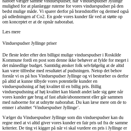
naboer vælger samme vinduespudser, har Vinduespudser Jyllinge
mulighed for at planlægge ruterne for vores vinduespudser på den
bedst mulige måde. Vi sparer derfor på brændstoffer og dermed også
på udledningen af Co2. En gode vores kunder får ved at støtte op
om konceptet er at de opnår naborabat.
Læs mere
Vinduespudser Jyllinge priser
De fleste leder efter den billigst mulige vinduespudser i Roskilde
Kommune fordi en post som denne ikke behøver at fylde for meget i
det månedlige budget. Samtidig ønsker folk selvfølgelig at de altid
kan være tilfredse med resultatet af pudsningen. Netop det behov
forstår vi os på hos Vinduespudser Jyllinge og vi bestræber os derfor
på altid at kunne tilbyde vores potentielle kunder en
vinduespudsning af høj kvalitet til en billig pris. Billig
vinduespudsning af høj kvalitet kan blandt andet lade sig gøre når
vores kunder gør brug af fast aftale/abonnement eller går sammen
med naboerne for at udnytte naborabat. Du kan læse mere om de to
emner i afsnittet ‘Vinduespudser Jyllinge’.
Vælger du Vinduespudser Jyllinge som din vinduespudser kan du
regne med at vi altid giver vores kunder en fair pris ud fra de samme
kriterier. De ting vi kigger på når vi skal vurdere en pris i Jyllinge er