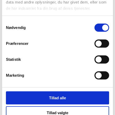
data med andre oplysninger, du har givet dem, eller som
os
de har indsamlet fra din brug af deres tjenester.
Kontakt
Samtykkevalg
Nødvendig
VINDUESPUDSER
Præferencer
JYLLINGE
BEREGN PRIS
Statistik
BEREGN PRIS
Marketing
Forrige
Næste
Tillad alle
Forrige
Tillad valgte