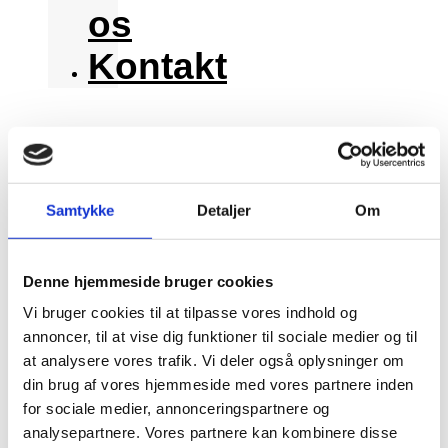
os
Kontakt
VINDUESPUDSER
JYLLINGE
BEREGN PRIS
Samtykke
Detaljer
Om
BEREGN PRIS
Denne hjemmeside bruger cookies
Vi bruger cookies til at tilpasse vores indhold og
Forside
annoncer, til at vise dig funktioner til sociale medier og til
at analysere vores trafik. Vi deler også oplysninger om
Priser
din brug af vores hjemmeside med vores partnere inden
Erhverv
for sociale medier, annonceringspartnere og
analysepartnere. Vores partnere kan kombinere disse
Om